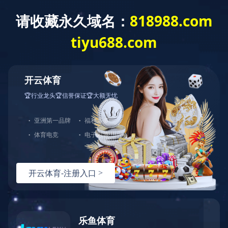
通知公告
山东大学开云手机登录入口2014级新生报到须知
来源： 朱强 ｜ 作者：
201200101152
｜
2014-09-04 16:34:50
｜
一、注意事项： 1.请将准考证、入学通知书、档案、党团组织
关系、户口迁移证、贫困生证明材料等要求携 带的材料妥善保
管，等待上交通知，准备11张1寸免冠照片。
一、注意事项：
1.请将准考证、入学通知书、档案、