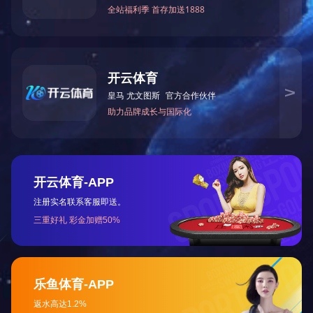
1.新生家长见面会
9月6日14:30，于公教楼107召开新生
家长见面会，请各位学生家长协调时间，
按时到达。
2.新生见面会
9月6日14:30，于公教楼106召开开云
手机登录入口新生近期工作安排会议。
三、其他信息：