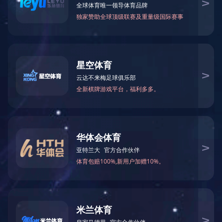
党团组织关系、户口迁移证、贫困生证明
材料等要求携
带的材料妥善保管，等待上交通知，
准备11张1寸免冠照片。
2.根据学院需要，报到手续不再收取
录取通知书、档案及户口迁移证明，请同
学们仔细保管，材料将在新生见面会时统
一办理。
3.校园“一卡通”（内存100元）可在食
堂、澡堂、水房、部分校内商店处使用。
报到时需要预交一卡通、军训服装、耳
机、鞋套、医保等费用共计400元（多退