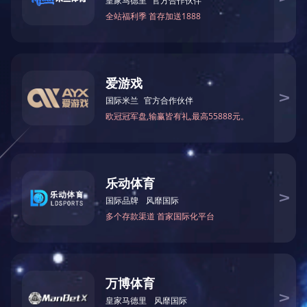
少补）。
4.请注意安全、卫生。注意防盗、防
骗，不要相信推销人员。在宿舍内不准使
用“热得快”等大功率电器。
5.请仔细检查床铺栏杆、如有问题及
时报予楼下值班室。
二、后续安排：
请14级新同学报到后在各自宿舍待
命，不得擅自外出，随时听候通知，如有
急事须及时向导员请假，近期安排如下：