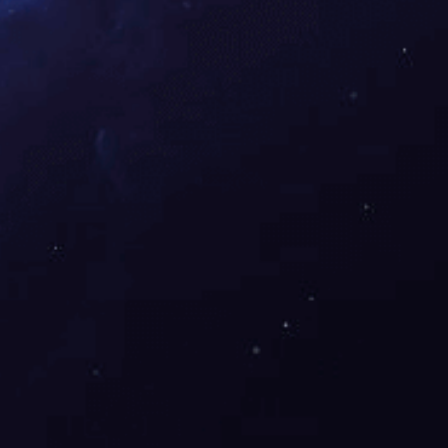
评比与表彰公示
开云手机登录入口关于2023—2024学年学生社会
实践活动评比表彰与交流总结工作的通知
关于收看《全国“安全生产月”公益广告和主题宣传
片》的通知
关于开展“展现青春作为 彰显青春风采 贡献青春力
量”山东大学2023-2024学年学生暑期社会实践工
作的通知
开云手机登录入口2024届学生会、青年志愿者协
会换届结果公示
关于召开山东大学开云手机登录入口第四届学生
代表大会的通知
作办公室
年
1
1
月
5
日