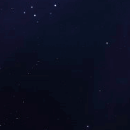
山东大学本科生院
山东大学开云手机登录入口