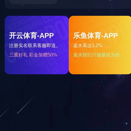
二、
山东省政府奖学金
2021级：段书豪
三、
国家励志奖学金
欧阳雪
贾洋洋
李洁
孙浩
赵伟杰
周承烨
孙启申
王超
解雯钧
张昊泽
高亮
蒋金玮
莫晓鑫
王太令
张志浩
马雪梅
夏石轩
李卓
杨继凯
常行顶
赵雨