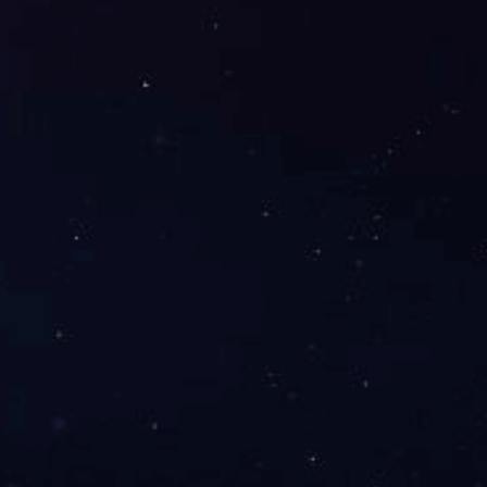
山东大学青春山大
山东大学就业指导中心