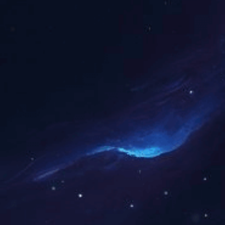
公示时间：
1
1
月
5
日
——
1
1
月
8
日
公示电话：
8836
1869
@sdu.edu.cn
公示邮箱：
wbin