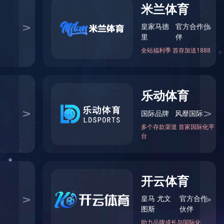
泽 高
助学生公示
开云手机登录入口2024年“榜样的力量”学生年度
人物评选结果公示
开云手机登录入口2024年度社会奖学金拟推荐人
选公示
开云手机登录入口2023-2024学年度国家奖学金
（增补）、山东省政府奖学金、国家励志奖学金
拟推荐人选公示
开云手机登录入口“云端支教·赋能乡村振兴”数字
支教志愿服务项目结项结果公示
山东大学第四十次学生代表大会开云手机登录入
口代表公示
开云手机登录入口2024-2025学年第一学期形势
与政策课讨论课安排
关于开云手机登录入口学生科学技术协会成立及