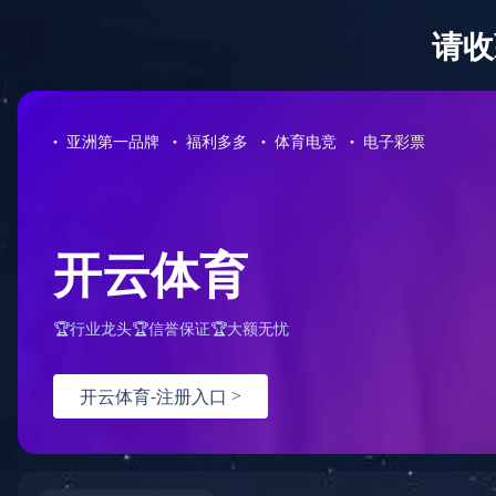
开云(中国)官方
通知公告
当前位置：
>
山东大学开云手机登录入口学生工作网站-开云(中国)官方
通
开云手机登录入口2023-2
府奖学金、国家励志奖学金拟
来源： ｜ 作者：
｜
2024-11-05 10:13:24
｜
各位同学：经过个人申报、答辩、学院评审等环节，
金（增补）2021级： 冯习、梁博扬2022级：吴