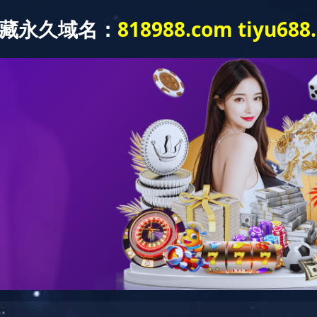
重要新闻
学院开云(中国)官方
更多
>
知公告
正文
024学年度国家奖学金（增补）、山东
推荐人选公示
根据学分绩点和答辩成绩的综合评选，现将相关奖项公示如下。一、国家
静雯、唐净如、程玉如、朱君豪2023级：陆润邦、梅奋阳、温付林、邢相哲二