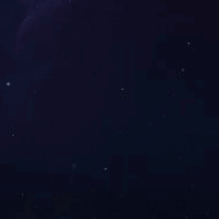
友情链接
山东大学本科生选课系统
山东大学本科生奖助贷系统
山东大学校园一卡通网站
山东大学学生在线