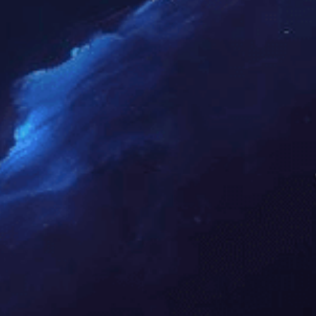
开云手机登录入口“青瓷新韵”鲁青瓷制瓷工艺学习
体验团队赴淄博市淄川区“都瓷苑”开展劳动实践活
动
开云手机登录入口召开“科研素养与科研能力提
升”辅导员工作沙龙
开云手机登录入口2022级基地班赴英雄山开展“四
个一百”团支部活动
开云手机登录入口开展2023年度本科生校长奖学
金及自强之星评选活动