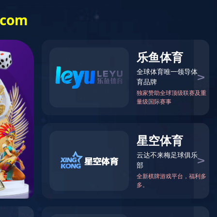
最新文章
并举办
欢副
开云手机登录入口召开第四届学生代表大会