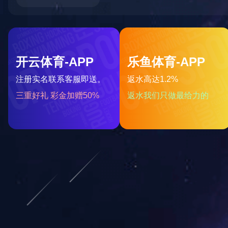
领下进行学术研究与翻译实践，鼓励同学们
代青年。相信通过本次下午茶活动，大家会
策为指引，学好专业知识，为中国话语体系
在学生分享环节，同学们积极发言，提
这些问题给予了详细解答和具体建议，让在
排体育锻炼的实际情况，葛鹏飞
在主持时
提
业中也要注重体育锻炼，拾起旧爱好、发展
将
“学在山大、快乐成长”的理念贯彻到学
体育锻炼，实现身心健康的平衡发展。随后
内容，进一步
领悟
了体育锻炼的重要性。
体育锻炼是保持身心健康的重要途径，
政”下午茶活动不仅为同学们提供了一个交
情。开云手机登录入口将继续加强研究生思