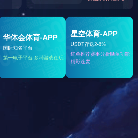
的新时
开云手机登录入口举办“导学思政·物竞杯”师生羽
毛球赛
国家政
开云手机登录入口2022级英才班团支部开展实践
体验与交流研讨活动
们针对
开云手机登录入口2022级强基班团支部赴中共山
难以安
东早期历史纪念馆开展“四个一百”团支部活动
——参观中共山东早期历史纪念馆
碌的学
开云手机登录入口2022级应物英才班团支部赴解
们能够
放阁开展 “四个一百”团支部立项活动 ——参观解
要坚持
放济南战役革命烈士纪念碑
的相关
开云手机登录入口2023级强基班团支部组织党的
二十大报告及马克思主义中国化进程专题学习活
动
“导学思
回顾历史 继往开来 ——开云手机登录入口2023级
动的热
强基班团支部开展中共山东早期历史探究及研讨
活动
的时代