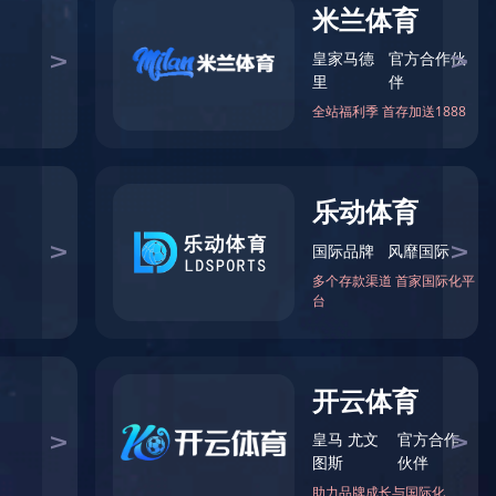
导员
开云手机登录入口举办“导学思政”下午茶活动
“读懂中国”专题讲座《马兰故事》成功举办
手机登录
开云手机登录入口党委组织本科生党支部赴中国
科学院大学开展主题党日活动
为主
术钻研
开云手机登录入口在“山大杯”智力运动会中斩获佳
绩
师主
喜获佳绩！物院学子在校运会中展现青春风采
开云手机登录入口成功举办“物趣横生·理学探
和饱满
秘”首届物理文化节
身体，
开云手机登录入口“导学思政”师生篮球赛成功举办
好，享
“纸造万物”当代折纸艺术展举行
当的人
强化安全举措 护佑平安校园——开云手机登录入
思想引
口开展“开学安全第一课”主题教育活动