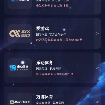
88369720
监督电话：
开云手机登录入口团委
2024
11
27
年
月
日