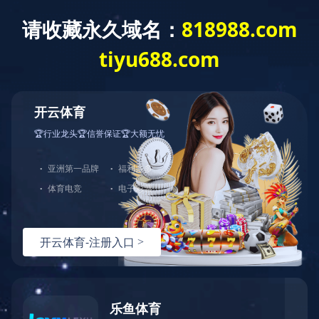
通知公告
开云手机登录入口2024年度志愿服务先进典型评
选推优公示
来源： ｜ 作者：
｜
2024-11-28 09:58:45
｜
按照学校《关于开展山东大学2024年度志愿服务先进典型评选工
作的通知》要求，根据学校名额分配情况，经学生个人/团队申
报、推优答辩统计、学院团委综合考察，确定山东大学2024年度
志愿服务先进典型评选开云手机登录入口推优名单公示如下：
一、2024年度山东大学十佳志愿者（推荐）赵经纬二、2024年度
山东大学十佳志愿服务组织（推荐）“物观星移”天文科普志愿
服务团队三、2024年度山东大学优秀志愿者赵经纬、张栩瑞、黄
世博、许昕玉、杨...