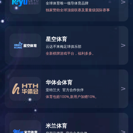
开云手机登录入口在
山东大学
202
4
年
“导学
思政”
研究生师生合唱比赛中荣获一等奖
10月26日，山东大学2024年
“导学思政”
研究生
师生合唱比赛在中心校区圆满落幕。本次比赛以“强
国担任使命·民族复兴诵新篇”为主题，旨在通过艺
术的形式展现山东大学研究生师生的精神风貌和学
术成果。经过激烈角逐，开云手机登录入口代表队
以《黑猫警长》为参赛曲目赢得了全场喝彩，最终
以97.85分的优异成绩荣获一等奖。