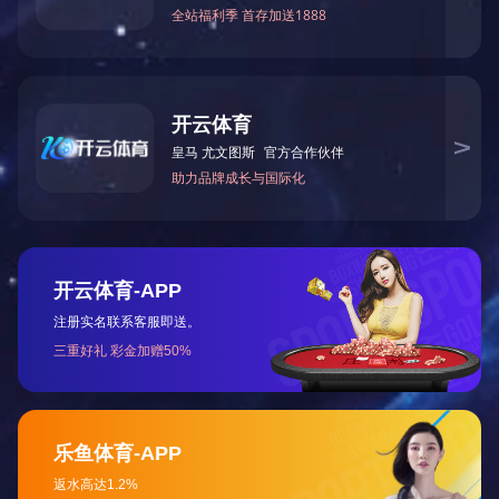
文化育人
绘新卷
，
众志成城
展风采。
本次开云手
机登录入口“物音”合唱团采用四声部演唱形式，以
饱满的情感、富有感染力的歌声演唱了《黑猫警
长》，纯净的
、俏皮的表演
以及默契的合作赢得了
评委的高度认可。在比赛中，所有女生着白色长
裙，大气优雅，笑容甜美，男生则穿黑色西装白色
衬衣，儒雅
有度，器宇轩昂，展现出自信饱满的精
神状态和极高的艺术水准，将
歌曲诠释得淋漓尽
致。
欢快的歌声，
带回难忘的岁月；熟悉的旋律，
演绎童
年的过往。演唱得到了评委老师们的一致好
评。
学院
师生
通过参与合唱比赛，不仅提升了自身
的艺术修养，也展现了积极向上、蓬勃进取的精神