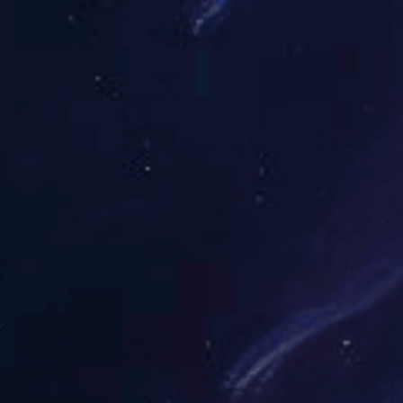
山东大学开云手机登录入口山大使者
“鲁临塞上，夏地逢齐”宣讲团
冰雪龙江校宣联盟
山东大学开云手机登录入口皖皖类卿队
社区服务在行动
山大沂梦启航
相约山大，立志启航