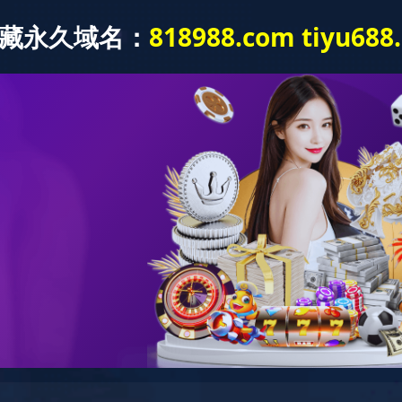
重要新闻
学院开云(中国)官方
更多
>
知公告
正文
025学年学生寒假社会实践评比与表彰
学生寒假社会实践评比表彰与交流总结工作的通知》等文件的要求，开云手机
如下：一、普通立项团队成绩与表彰团队名称队长评定等级2025返校宣