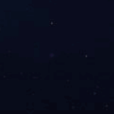
山东大学青春山大
山东大学就业指导中心