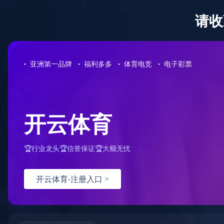
开云(中国)官方
通知公告
当前位置：
>
山东大学开云手机登录入口学生工作网站-开云(中国)官方
通
开云手机登录入口2024—2
来源： ｜ 作者：
｜
2025-03-11 10:00:52
｜
根据校团委《关于做好山东大学2024-2025学年
口团委开展了系列评比工作，现将评比与表彰结果公示