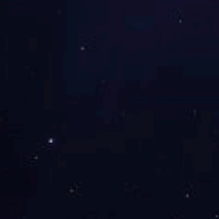
山东大学本科生院
山东大学开云手机登录入口