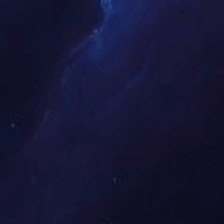
孙枭杨 付诏贾 李嘉铭 孙延坤 李卓
龚丽莉 胡鑫鸿
寒假社会实践结项报告》
，学思启行队”回访母校活动结项报告》》
使团母校回访社会实践结项报告》