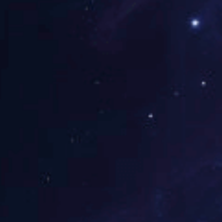
梦想播种队
山山相连，晋请期待
二、
社会实践优秀个人
确定
社会实践
学院团委通过答辩及材料审核，
2022级 白金