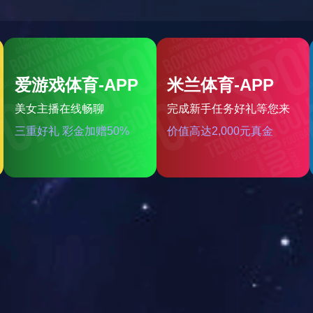
付诏贾
校级优秀团队
李政昊
校级优秀团队
”回校
任政龙
院级优秀团队
赵雨欣
院级优秀团队
徐彩馨
院级优秀团队
杨若澜
院级优秀团队
团
胡鑫鸿
院级合格团队