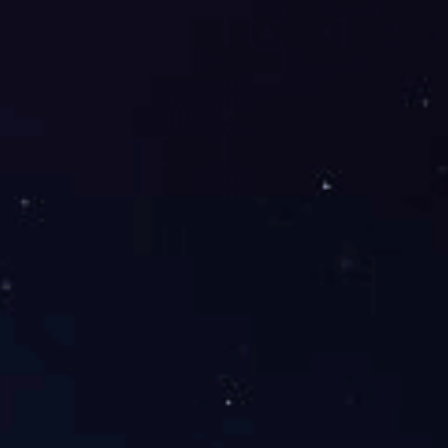
登录入口
年3月
11
日