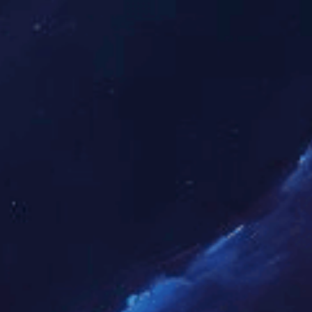
开云手机登录入口“云端支教·赋能乡村振兴”数字
支教志愿服务项目结项结果公示
山东大学第四十次学生代表大会开云手机登录入
口代表公示
开云手机登录入口2024-2025学年第一学期形势
与政策课讨论课安排
关于开云手机登录入口学生科学技术协会成立及
负责人的公示
关于开云手机登录入口学生融媒体中心成立及负
责人的公示