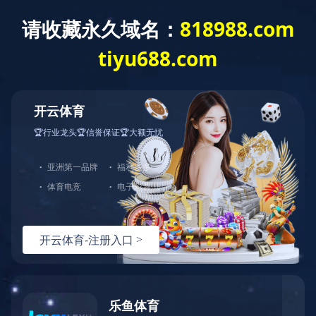
通知公告
开云手机登录入口2024年团支部“对标定级”结果
公示
来源： ｜ 作者：
｜
2025-03-20 17:12:44
｜
根据青春山大《关于开展2024年团（总）支部“对标定级”工作
的通知》有关通知要求，为紧密结合面向团员和青年开展学习贯
彻习近平新时代中国特色社会主义思想主题教育，坚持夯实基层
的鲜明导向，从严加强团的基层组织建设，聚焦提升政治功能、
组织功能、服务功能，扎实推进团（总）支部建设高质量发展，
开云手机登录入口深入开展2024年团（总）支部“对标定级”工
作。现将我院2024年团支部“对标定级”结果公示如下：一、本
科团支部（一...