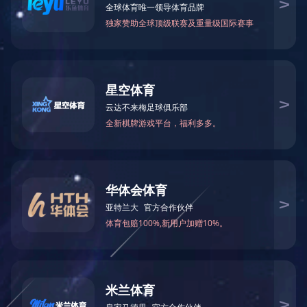
根据青春山大《关于开展
2024年团（总）支部“对标定级”工作的通
知》有关通知要求，为紧密结合面向团员和青年开展学习贯彻习近平新时
代中国特色社会主义思想主题教育，坚持夯实基层的鲜明导向，从严加强
团的基层组织建设，聚焦提升政治功能、组织功能、服务功能，扎实推进
团（总）支部建设高质量发展，开云手机登录入口深入开展2024年团
（总）支部“对标定级”工作。现将我院2024年团支部“对标定级”结果公示
如下：
一、本科团支部
（一）
五星级团支部
202
2
级基地班团支部
202
2
级
英才
班团支部