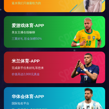
202
2
级硕士团支部
公示时间：
3
月
20
22
日
日
--3月
监督邮箱：
sduwulitw@163.com
监督电话：
88369720
开云手机登录入口团委
202
5
年
3
月
20
日